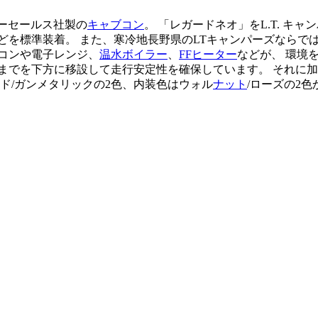
ーセールス社製の
キャブコン
。 「レガードネオ」をL.T. 
どを標準装着。 また、寒冷地長野県のLTキャンパーズならで
コンや電子レンジ、
温水ボイラー
、
FFヒーター
などが、 環境
までを下方に移設して走行安定性を確保しています。 それに加え
ド/ガンメタリックの2色、内装色はウォル
ナット
/ローズの2