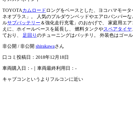
TOYOTA
カムロード
ロングをベースとした、ヨコハマモータ
ネオプラス」。 人気のプルダウンベッドやエアロバンパーな
ル
サブバッテリー
＆強化走行充電」のおかげで、 家庭用エア
えに、ホイールベースを延長し、 燃料タンクや
スペアタイヤ
ており、
足回り
のチューニングはバッチリ。 外装色はゴール
非公開 / 非公開
shirakawa
さん
口コミ投稿日：2018年12月18日
車両購入日：-｜車両最終利用日：-
キャブコンというよりフルコンに近い