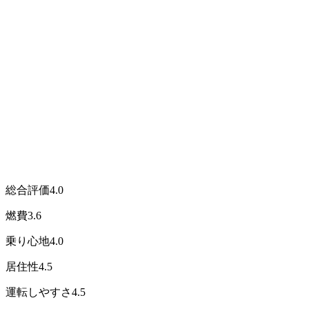
総合評価
4.0
燃費
3.6
乗り心地
4.0
居住性
4.5
運転しやすさ
4.5