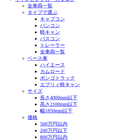
全車両一覧
タイプで選ぶ
キャブコン
バンコン
軽キャン
バスコン
トレーラー
全車両一覧
ベース車
ハイエース
カムロード
ボンゴトラック
エブリィ軽キャン
サイズ
長さ4000mm以下
高さ2100mm以下
幅1850mm以下
価格
500万円以内
200万円以下
800万円以内