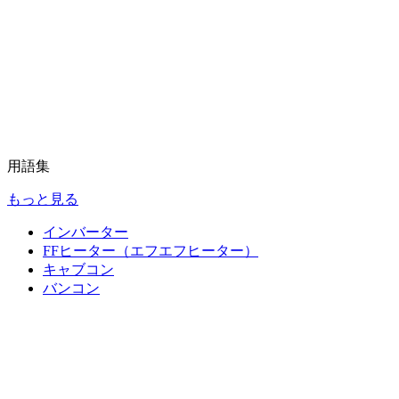
用語集
もっと見る
インバーター
FFヒーター（エフエフヒーター）
キャブコン
バンコン