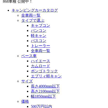
868
車種 公開中！
キャンピングカーカタログ
全車両一覧
タイプで選ぶ
キャブコン
バンコン
軽キャン
バスコン
トレーラー
全車両一覧
ベース車
ハイエース
カムロード
ボンゴトラック
エブリィ軽キャン
サイズ
長さ4000mm以下
高さ2100mm以下
幅1850mm以下
価格
500万円以内