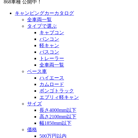
868
車種 公開中！
キャンピングカーカタログ
全車両一覧
タイプで選ぶ
キャブコン
バンコン
軽キャン
バスコン
トレーラー
全車両一覧
ベース車
ハイエース
カムロード
ボンゴトラック
エブリィ軽キャン
サイズ
長さ4000mm以下
高さ2100mm以下
幅1850mm以下
価格
500万円以内