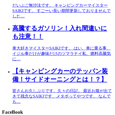
だいぶご無沙汰です。 キャンピングカーマイスター
SAIKIです。 すごーい長い期間更新しておりませんで
した…
高騰するガソリン！入れ間違いに
も注意！！
車大好きマイスターSAIKIです。 はい、車に乗る事、
イジル事だけが趣味だけのツマラナイ私、燃料高騰気
に…
【キャンピングカーのテッパン装
備！サイドオーニングとは！？】
皆さんお久しぶりです。久々の日記。 最近お腹が出て
きて残念なSAIKIです、メタボってやつです。 なんで
も…
FaceBook