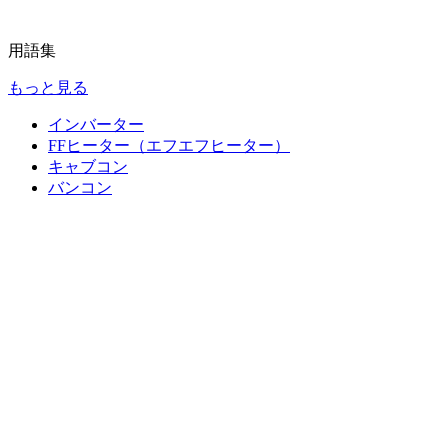
用語集
もっと見る
インバーター
FFヒーター（エフエフヒーター）
キャブコン
バンコン