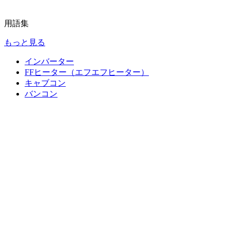
用語集
もっと見る
インバーター
FFヒーター（エフエフヒーター）
キャブコン
バンコン