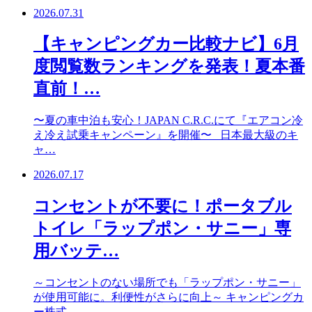
2026.07.31
【キャンピングカー比較ナビ】6月
度閲覧数ランキングを発表！夏本番
直前！…
〜夏の車中泊も安心！JAPAN C.R.C.にて『エアコン冷
え冷え試乗キャンペーン』を開催〜 日本最大級のキ
ャ…
2026.07.17
コンセントが不要に！ポータブル
トイレ「ラップポン・サニー」専
用バッテ…
～コンセントのない場所でも「ラップポン・サニー」
が使用可能に。利便性がさらに向上～ キャンピングカ
ー株式…