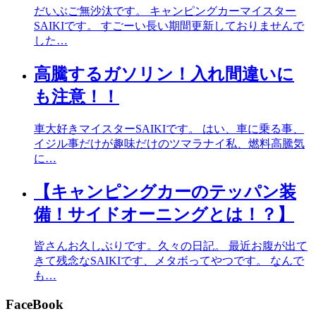
だいぶご無沙汰です。 キャンピングカーマイスター
SAIKIです。 すごーい長い期間更新しておりませんで
した…
高騰するガソリン！入れ間違いに
も注意！！
車大好きマイスターSAIKIです。 はい、車に乗る事、
イジル事だけが趣味だけのツマラナイ私、燃料高騰気
に…
【キャンピングカーのテッパン装
備！サイドオーニングとは！？】
皆さんお久しぶりです。久々の日記。 最近お腹が出て
きて残念なSAIKIです、メタボってやつです。 なんで
も…
FaceBook