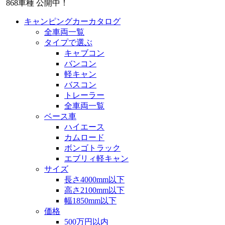
868
車種 公開中！
キャンピングカーカタログ
全車両一覧
タイプで選ぶ
キャブコン
バンコン
軽キャン
バスコン
トレーラー
全車両一覧
ベース車
ハイエース
カムロード
ボンゴトラック
エブリィ軽キャン
サイズ
長さ4000mm以下
高さ2100mm以下
幅1850mm以下
価格
500万円以内