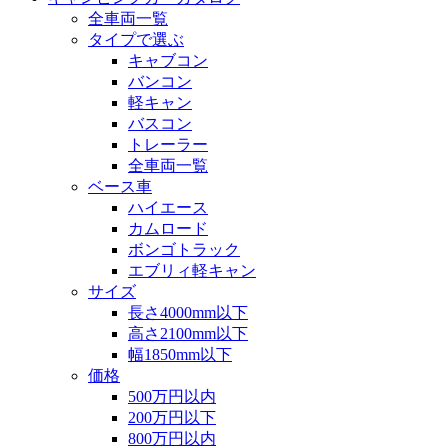
全車両一覧
タイプで選ぶ
キャブコン
バンコン
軽キャン
バスコン
トレーラー
全車両一覧
ベース車
ハイエース
カムロード
ボンゴトラック
エブリィ軽キャン
サイズ
長さ4000mm以下
高さ2100mm以下
幅1850mm以下
価格
500万円以内
200万円以下
800万円以内