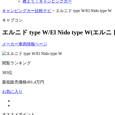
教えて！キャンピングカー
キャンピングカー比較ナビ
>
エルニド type W/El Nido type W
キャブコン
エルニド type W/El Nido type W
(エルニ
メーカー車両情報ページ
閲覧ランキング
383
位
最低販売価格
491.4
万円
お気に入り
オススメポイント