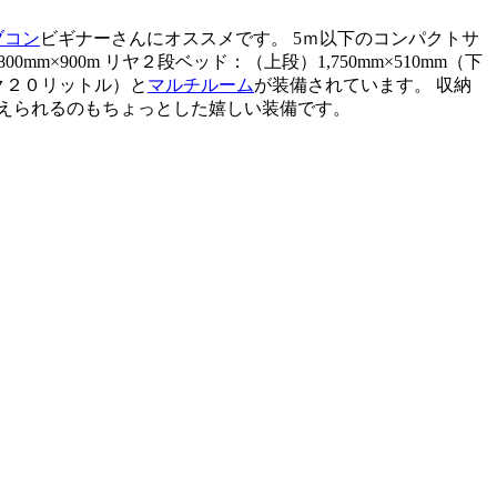
ブコン
ビギナーさんにオススメです。 5ｍ以下のコンパクトサ
800mm×900m リヤ２段ベッド：（上段）1,750mm×510mm（下
ンク２０リットル）と
マルチルーム
が装備されています。 収納
抑えられるのもちょっとした嬉しい装備です。