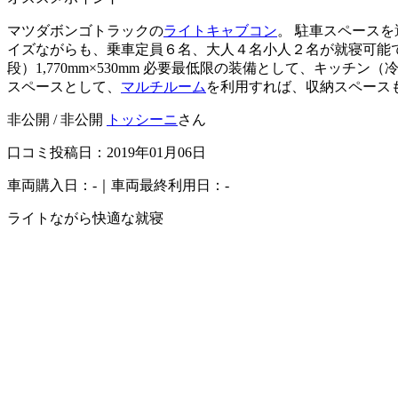
マツダボンゴトラックの
ライトキャブコン
。 駐車スペース
イズながらも、乗車定員６名、大人４名小人２名が就寝可能
段）1,770mm×530mm 必要最低限の装備として、キッ
スペースとして、
マルチルーム
を利用すれば、収納スペース
非公開 / 非公開
トッシーニ
さん
口コミ投稿日：2019年01月06日
車両購入日：-｜車両最終利用日：-
ライトながら快適な就寝