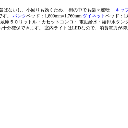
を選ばないし、小回りも効くため、 街の中でも楽々運転！
キャ
です。
バンク
ベッド：1,800mm×1,760mm
ダイネット
ベッド：1,
チン（冷蔵庫５０リットル・カセットコンロ・ 電動給水・給排水タ
も十分確保できます。 室内ライトはLEDなので、消費電力が