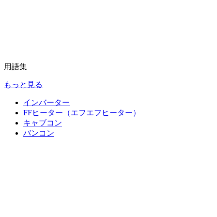
用語集
もっと見る
インバーター
FFヒーター（エフエフヒーター）
キャブコン
バンコン