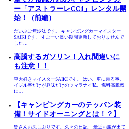
ー「アストラーレCC1」レンタル開
始！（前編）
だいぶご無沙汰です。 キャンピングカーマイスター
SAIKIです。 すごーい長い期間更新しておりませんで
した…
高騰するガソリン！入れ間違いに
も注意！！
車大好きマイスターSAIKIです。 はい、車に乗る事、
イジル事だけが趣味だけのツマラナイ私、燃料高騰気
に…
【キャンピングカーのテッパン装
備！サイドオーニングとは！？】
皆さんお久しぶりです。久々の日記。 最近お腹が出て