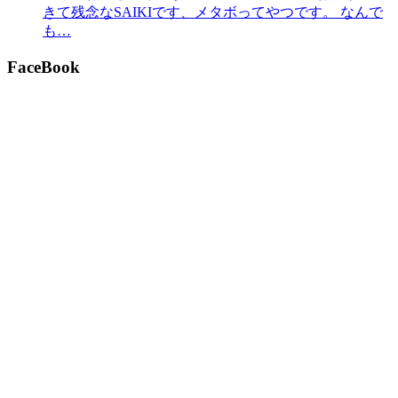
きて残念なSAIKIです、メタボってやつです。 なんで
も…
FaceBook