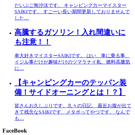
だいぶご無沙汰です。 キャンピングカーマイスター
SAIKIです。 すごーい長い期間更新しておりませんで
した…
高騰するガソリン！入れ間違いに
も注意！！
車大好きマイスターSAIKIです。 はい、車に乗る事、
イジル事だけが趣味だけのツマラナイ私、燃料高騰気
に…
【キャンピングカーのテッパン装
備！サイドオーニングとは！？】
皆さんお久しぶりです。久々の日記。 最近お腹が出て
きて残念なSAIKIです、メタボってやつです。 なんで
も…
FaceBook