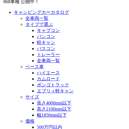
868
車種 公開中！
キャンピングカーカタログ
全車両一覧
タイプで選ぶ
キャブコン
バンコン
軽キャン
バスコン
トレーラー
全車両一覧
ベース車
ハイエース
カムロード
ボンゴトラック
エブリィ軽キャン
サイズ
長さ4000mm以下
高さ2100mm以下
幅1850mm以下
価格
500万円以内