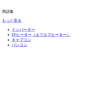
用語集
もっと見る
インバーター
FFヒーター（エフエフヒーター）
キャブコン
バンコン