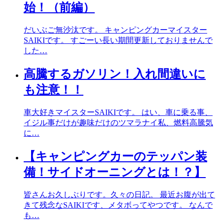
始！（前編）
だいぶご無沙汰です。 キャンピングカーマイスター
SAIKIです。 すごーい長い期間更新しておりませんで
した…
高騰するガソリン！入れ間違いに
も注意！！
車大好きマイスターSAIKIです。 はい、車に乗る事、
イジル事だけが趣味だけのツマラナイ私、燃料高騰気
に…
【キャンピングカーのテッパン装
備！サイドオーニングとは！？】
皆さんお久しぶりです。久々の日記。 最近お腹が出て
きて残念なSAIKIです、メタボってやつです。 なんで
も…