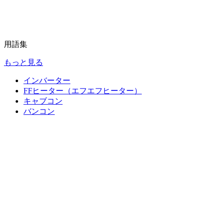
用語集
もっと見る
インバーター
FFヒーター（エフエフヒーター）
キャブコン
バンコン