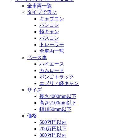
全車両一覧
タイプで選ぶ
キャブコン
バンコン
軽キャン
バスコン
トレーラー
全車両一覧
ベース車
ハイエース
カムロード
ボンゴトラック
エブリィ軽キャン
サイズ
長さ4000mm以下
高さ2100mm以下
幅1850mm以下
価格
500万円以内
200万円以下
800万円以内