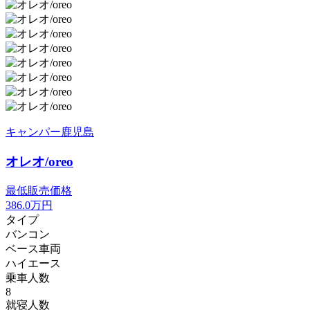
キャンパー鹿児島
オレオ/oreo
最低販売価格
386.0
万円
タイプ
バンコン
ベース車両
ハイエース
乗車人数
8
就寝人数