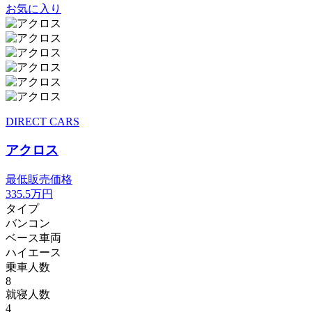
お気に入り
DIRECT CARS
アクロス
最低販売価格
335.5
万円
タイプ
バンコン
ベース車両
ハイエース
乗車人数
8
就寝人数
4