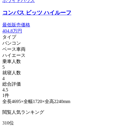
ホワイトハウス
コンパス ビッツ ハイルーフ
最低販売価格
404.8
万円
タイプ
バンコン
ベース車両
ハイエース
乗車人数
5
就寝人数
4
総合評価
4.5
1件
全長4695×全幅1720×全高2240mm
閲覧人気ランキング
310位