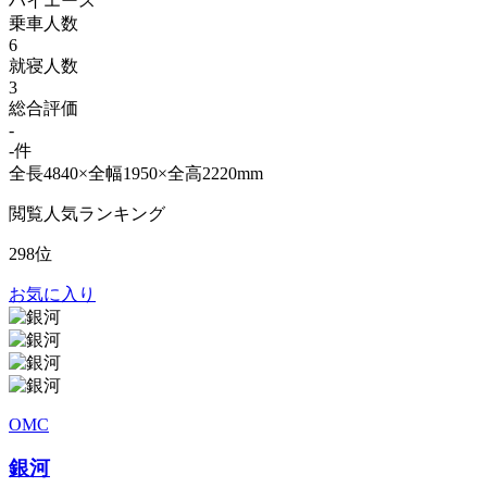
ハイエース
乗車人数
6
就寝人数
3
総合評価
-
-件
全長4840×全幅1950×全高2220mm
閲覧人気ランキング
298位
お気に入り
OMC
銀河