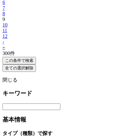
6
7
8
9
10
11
12
›
»
300
件
この条件で検索
全ての選択解除
閉じる
キーワード
基本情報
タイプ（種類）で探す