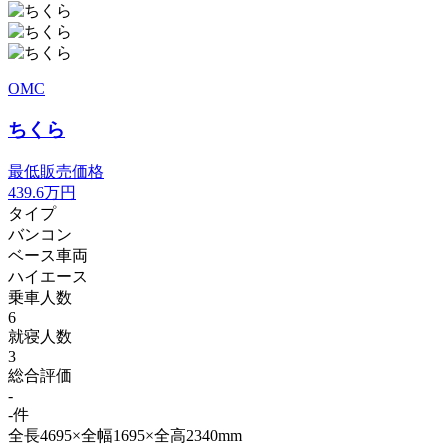
OMC
ちくら
最低販売価格
439.6
万円
タイプ
バンコン
ベース車両
ハイエース
乗車人数
6
就寝人数
3
総合評価
-
-件
全長4695×全幅1695×全高2340mm