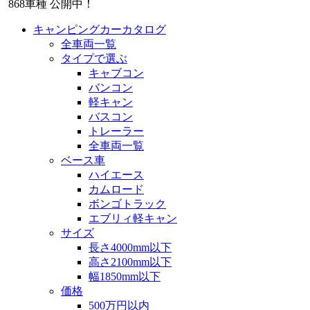
868
車種 公開中！
キャンピングカーカタログ
全車両一覧
タイプで選ぶ
キャブコン
バンコン
軽キャン
バスコン
トレーラー
全車両一覧
ベース車
ハイエース
カムロード
ボンゴトラック
エブリィ軽キャン
サイズ
長さ4000mm以下
高さ2100mm以下
幅1850mm以下
価格
500万円以内