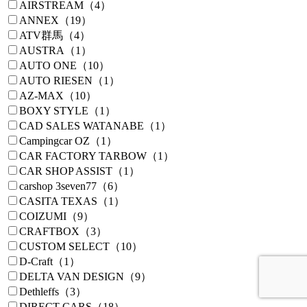
AIRSTREAM（4）
ANNEX（19）
ATV群馬（4）
AUSTRA（1）
AUTO ONE（10）
AUTO RIESEN（1）
AZ-MAX（10）
BOXY STYLE（1）
CAD SALES WATANABE（1）
Campingcar OZ（1）
CAR FACTORY TARBOW（1）
CAR SHOP ASSIST（1）
carshop 3seven77（6）
CASITA TEXAS（1）
COIZUMI（9）
CRAFTBOX（3）
CUSTOM SELECT（10）
D-Craft（1）
DELTA VAN DESIGN（9）
Dethleffs（3）
DIRECT CARS（18）