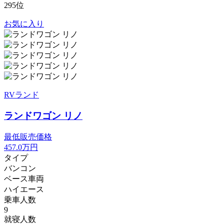
295位
お気に入り
RVランド
ランドワゴン リノ
最低販売価格
457.0
万円
タイプ
バンコン
ベース車両
ハイエース
乗車人数
9
就寝人数