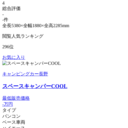
4
総合評価
-
-件
全長5380×全幅1880×全高2285mm
閲覧人気ランキング
296位
お気に入り
キャンピングカー長野
スペースキャンパーCOOL
最低販売価格
-
万円
タイプ
バンコン
ベース車両