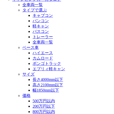
全車両一覧
タイプで選ぶ
キャブコン
バンコン
軽キャン
バスコン
トレーラー
全車両一覧
ベース車
ハイエース
カムロード
ボンゴトラック
エブリィ軽キャン
サイズ
長さ4000mm以下
高さ2100mm以下
幅1850mm以下
価格
500万円以内
200万円以下
800万円以内