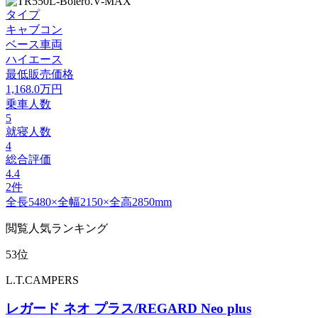
タイプ
キャブコン
ベース車両
ハイエース
最低販売価格
1,168.0
万円
乗車人数
5
就寝人数
4
総合評価
4.4
2件
全長5480×全幅2150×全高2850mm
閲覧人気ランキング
53位
L.T.CAMPERS
レガード ネオ プラス/REGARD Neo plus