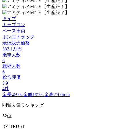
タイプ
キャブコン
ベース車両
ボンゴトラック
最低販売価格
382.1
万円
乗車人数
6
就寝人数
6
総合評価
3.9
4件
全長4690×全幅1950×全高2700mm
閲覧人気ランキング
52位
RV TRUST