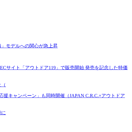
備」モデルへの関心が急上昇
Cサイト「アウトドア119」で販売開始 発売を記念した特価
社（
ンペーン」も同時開催（JAPAN C.R.C.×アウトドア
能に