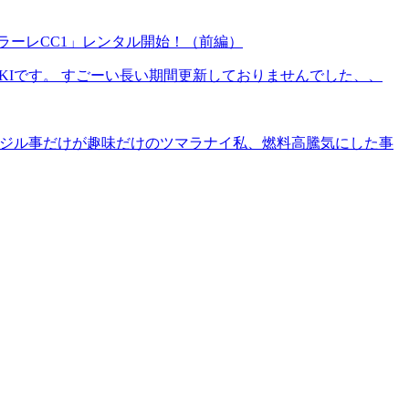
ラーレCC1」レンタル開始！（前編）
IKIです。 すごーい長い期間更新しておりませんでした、、
、イジル事だけが趣味だけのツマラナイ私、燃料高騰気にした事