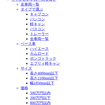
全車両一覧
タイプで選ぶ
キャブコン
バンコン
軽キャン
バスコン
トレーラー
全車両一覧
ベース車
ハイエース
カムロード
ボンゴトラック
エブリィ軽キャン
サイズ
長さ4000mm以下
高さ2100mm以下
幅1850mm以下
価格
500万円以内
200万円以下
800万円以内