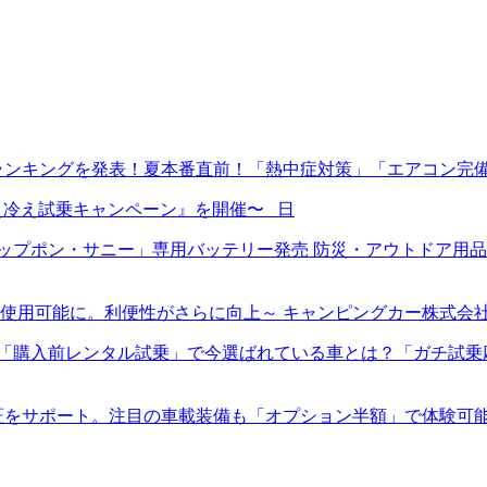
ランキングを発表！夏本番直前！「熱中症対策」「エアコン完
ン冷え冷え試乗キャンペーン』を開催〜 日
プポン・サニー」専用バッテリー発売 防災・アウトドア用品E
使用可能に。利便性がさらに向上～ キャンピングカー株式会
入前レンタル試乗」で今選ばれている車とは？「ガチ試乗応援キャ
証をサポート。注目の車載装備も「オプション半額」で体験可