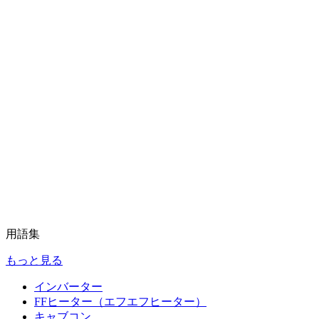
用語集
もっと見る
インバーター
FFヒーター（エフエフヒーター）
キャブコン