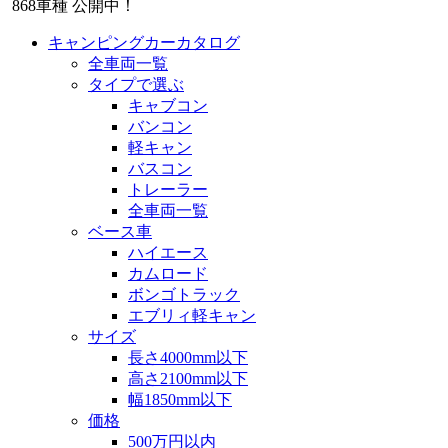
868
車種 公開中！
キャンピングカーカタログ
全車両一覧
タイプで選ぶ
キャブコン
バンコン
軽キャン
バスコン
トレーラー
全車両一覧
ベース車
ハイエース
カムロード
ボンゴトラック
エブリィ軽キャン
サイズ
長さ4000mm以下
高さ2100mm以下
幅1850mm以下
価格
500万円以内