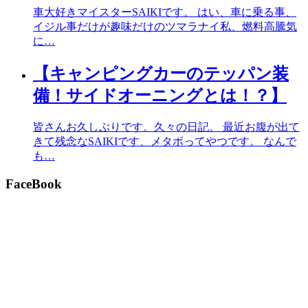
車大好きマイスターSAIKIです。 はい、車に乗る事、
イジル事だけが趣味だけのツマラナイ私、燃料高騰気
に…
【キャンピングカーのテッパン装
備！サイドオーニングとは！？】
皆さんお久しぶりです。久々の日記。 最近お腹が出て
きて残念なSAIKIです、メタボってやつです。 なんで
も…
FaceBook