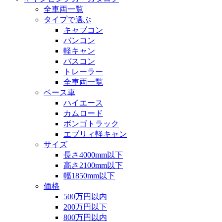
全車両一覧
タイプで選ぶ
キャブコン
バンコン
軽キャン
バスコン
トレーラー
全車両一覧
ベース車
ハイエース
カムロード
ボンゴトラック
エブリィ軽キャン
サイズ
長さ4000mm以下
高さ2100mm以下
幅1850mm以下
価格
500万円以内
200万円以下
800万円以内