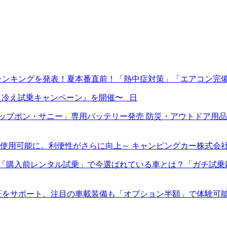
ランキングを発表！夏本番直前！「熱中症対策」「エアコン完
ン冷え冷え試乗キャンペーン』を開催〜 日
プポン・サニー」専用バッテリー発売 防災・アウトドア用品E
使用可能に。利便性がさらに向上～ キャンピングカー株式会
入前レンタル試乗」で今選ばれている車とは？「ガチ試乗応援キャ
証をサポート。注目の車載装備も「オプション半額」で体験可