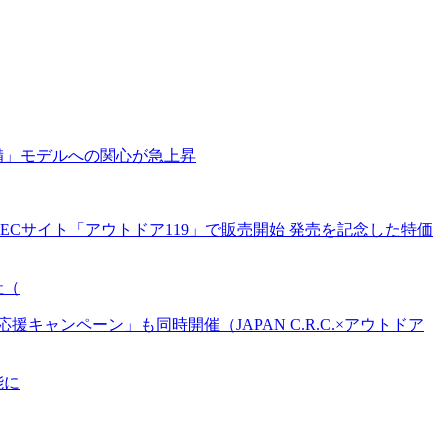
備」モデルへの関心が急上昇
Cサイト「アウトドア119」で販売開始 発売を記念した特価
社（
ンペーン」も同時開催（JAPAN C.R.C.×アウトドア
能に