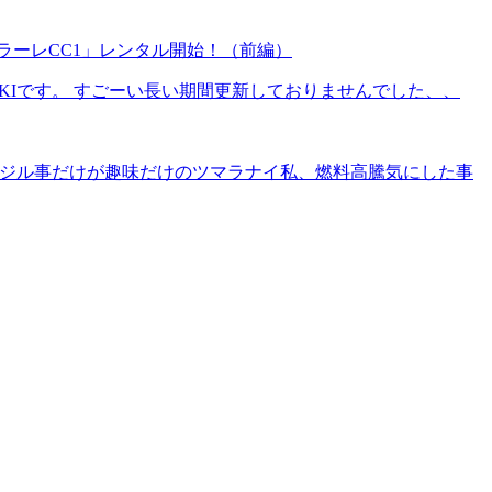
ラーレCC1」レンタル開始！（前編）
IKIです。 すごーい長い期間更新しておりませんでした、、
、イジル事だけが趣味だけのツマラナイ私、燃料高騰気にした事