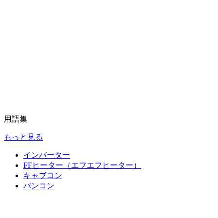
用語集
もっと見る
インバーター
FFヒーター（エフエフヒーター）
キャブコン
バンコン