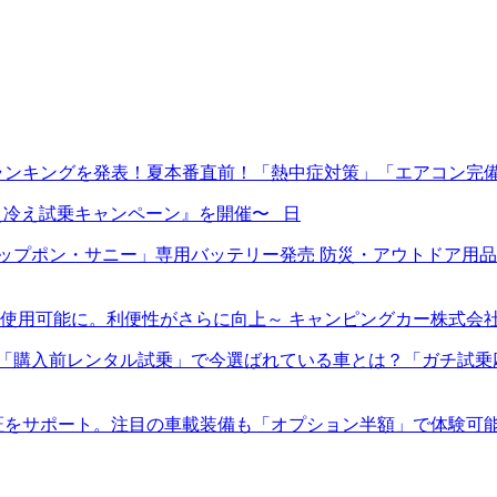
ランキングを発表！夏本番直前！「熱中症対策」「エアコン完
ン冷え冷え試乗キャンペーン』を開催〜 日
プポン・サニー」専用バッテリー発売 防災・アウトドア用品E
使用可能に。利便性がさらに向上～ キャンピングカー株式会
入前レンタル試乗」で今選ばれている車とは？「ガチ試乗応援キャ
証をサポート。注目の車載装備も「オプション半額」で体験可