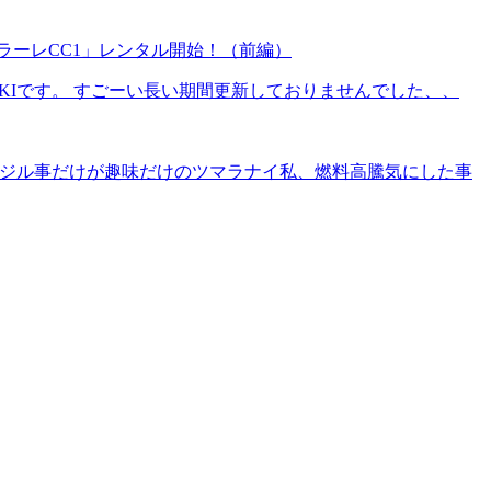
ラーレCC1」レンタル開始！（前編）
IKIです。 すごーい長い期間更新しておりませんでした、、
、イジル事だけが趣味だけのツマラナイ私、燃料高騰気にした事