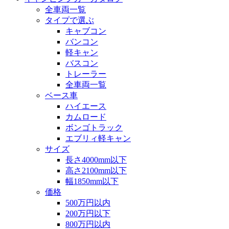
全車両一覧
タイプで選ぶ
キャブコン
バンコン
軽キャン
バスコン
トレーラー
全車両一覧
ベース車
ハイエース
カムロード
ボンゴトラック
エブリィ軽キャン
サイズ
長さ4000mm以下
高さ2100mm以下
幅1850mm以下
価格
500万円以内
200万円以下
800万円以内