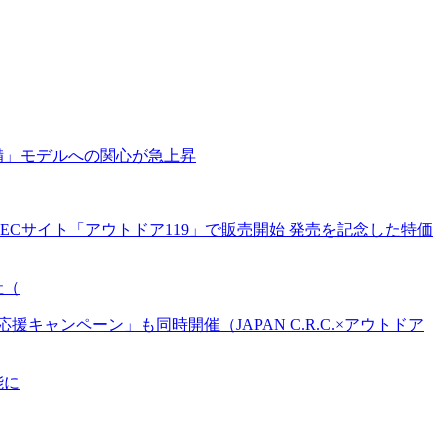
備」モデルへの関心が急上昇
Cサイト「アウトドア119」で販売開始 発売を記念した特価
社（
ンペーン」も同時開催（JAPAN C.R.C.×アウトドア
能に