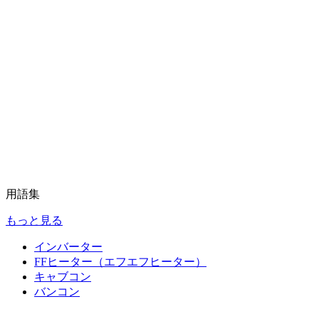
用語集
もっと見る
インバーター
FFヒーター（エフエフヒーター）
キャブコン
バンコン