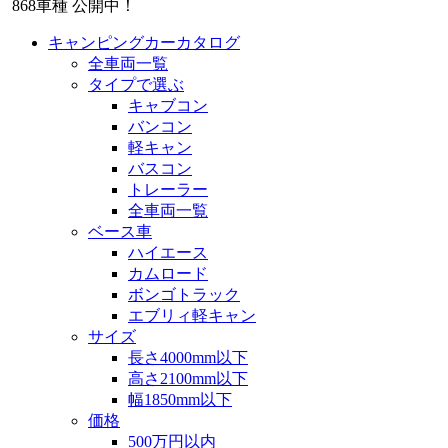
868
車種 公開中！
キャンピングカーカタログ
全車両一覧
タイプで選ぶ
キャブコン
バンコン
軽キャン
バスコン
トレーラー
全車両一覧
ベース車
ハイエース
カムロード
ボンゴトラック
エブリィ軽キャン
サイズ
長さ4000mm以下
高さ2100mm以下
幅1850mm以下
価格
500万円以内