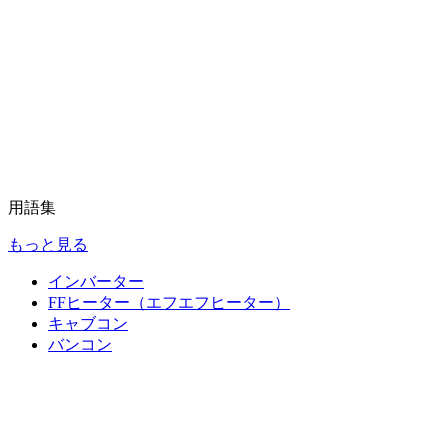
用語集
もっと見る
インバーター
FFヒーター（エフエフヒーター）
キャブコン
バンコン