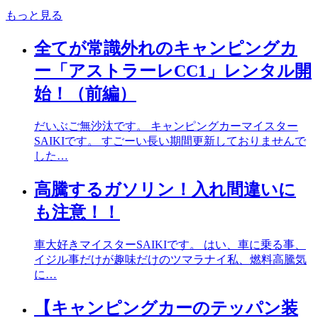
もっと見る
全てが常識外れのキャンピングカ
ー「アストラーレCC1」レンタル開
始！（前編）
だいぶご無沙汰です。 キャンピングカーマイスター
SAIKIです。 すごーい長い期間更新しておりませんで
した…
高騰するガソリン！入れ間違いに
も注意！！
車大好きマイスターSAIKIです。 はい、車に乗る事、
イジル事だけが趣味だけのツマラナイ私、燃料高騰気
に…
【キャンピングカーのテッパン装