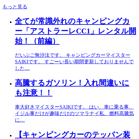
もっと見る
全てが常識外れのキャンピングカ
ー「アストラーレCC1」レンタル開
始！（前編）
だいぶご無沙汰です。 キャンピングカーマイスター
SAIKIです。 すごーい長い期間更新しておりませんで
した…
高騰するガソリン！入れ間違いに
も注意！！
車大好きマイスターSAIKIです。 はい、車に乗る事、
イジル事だけが趣味だけのツマラナイ私、燃料高騰気
に…
【キャンピングカーのテッパン装