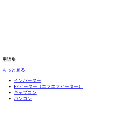
用語集
もっと見る
インバーター
FFヒーター（エフエフヒーター）
キャブコン
バンコン