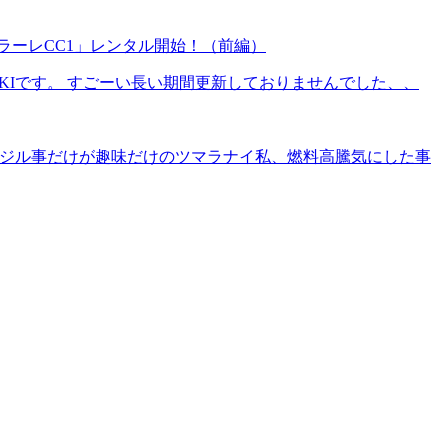
ラーレCC1」レンタル開始！（前編）
IKIです。 すごーい長い期間更新しておりませんでした、、
、イジル事だけが趣味だけのツマラナイ私、燃料高騰気にした事