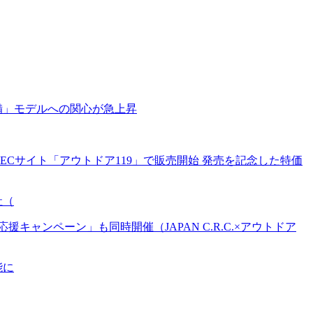
備」モデルへの関心が急上昇
Cサイト「アウトドア119」で販売開始 発売を記念した特価
社（
ンペーン」も同時開催（JAPAN C.R.C.×アウトドア
能に