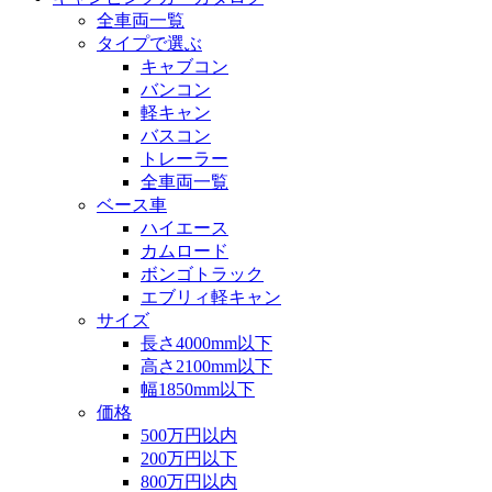
全車両一覧
タイプで選ぶ
キャブコン
バンコン
軽キャン
バスコン
トレーラー
全車両一覧
ベース車
ハイエース
カムロード
ボンゴトラック
エブリィ軽キャン
サイズ
長さ4000mm以下
高さ2100mm以下
幅1850mm以下
価格
500万円以内
200万円以下
800万円以内