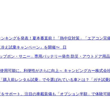
ランキングを発表！夏本番直前！「熱中症対策」「エアコン完
ン冷え冷え試乗キャンペーン』を開催〜 日
プポン・サニー」専用バッテリー発売 防災・アウトドア用品E
使用可能に。利便性がさらに向上～ キャンピングカー株式会
入前レンタル試乗」で今選ばれている車とは？「ガチ試乗応援キャ
証をサポート。注目の車載装備も「オプション半額」で体験可