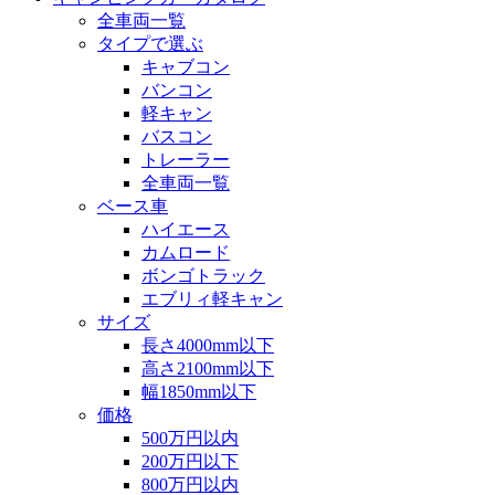
全車両一覧
タイプで選ぶ
キャブコン
バンコン
軽キャン
バスコン
トレーラー
全車両一覧
ベース車
ハイエース
カムロード
ボンゴトラック
エブリィ軽キャン
サイズ
長さ4000mm以下
高さ2100mm以下
幅1850mm以下
価格
500万円以内
200万円以下
800万円以内