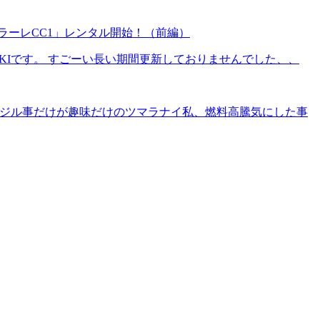
ラーレCC1」レンタル開始！（前編）
IKIです。 すごーい長い期間更新しておりませんでした、、
、イジル事だけが趣味だけのツマラナイ私、燃料高騰気にした事