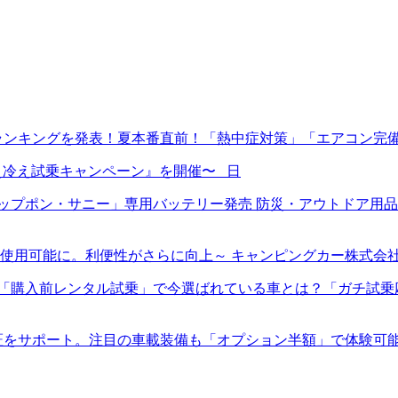
ランキングを発表！夏本番直前！「熱中症対策」「エアコン完
ン冷え冷え試乗キャンペーン』を開催〜 日
プポン・サニー」専用バッテリー発売 防災・アウトドア用品E
使用可能に。利便性がさらに向上～ キャンピングカー株式会
入前レンタル試乗」で今選ばれている車とは？「ガチ試乗応援キャ
証をサポート。注目の車載装備も「オプション半額」で体験可