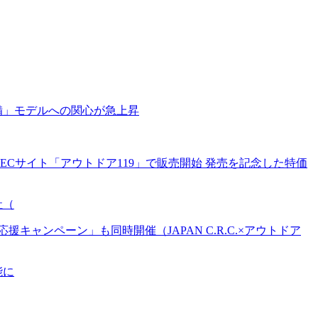
備」モデルへの関心が急上昇
Cサイト「アウトドア119」で販売開始 発売を記念した特価
社（
ンペーン」も同時開催（JAPAN C.R.C.×アウトドア
能に