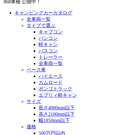
868
車種 公開中！
キャンピングカーカタログ
全車両一覧
タイプで選ぶ
キャブコン
バンコン
軽キャン
バスコン
トレーラー
全車両一覧
ベース車
ハイエース
カムロード
ボンゴトラック
エブリィ軽キャン
サイズ
長さ4000mm以下
高さ2100mm以下
幅1850mm以下
価格
500万円以内