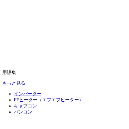
用語集
もっと見る
インバーター
FFヒーター（エフエフヒーター）
キャブコン
バンコン