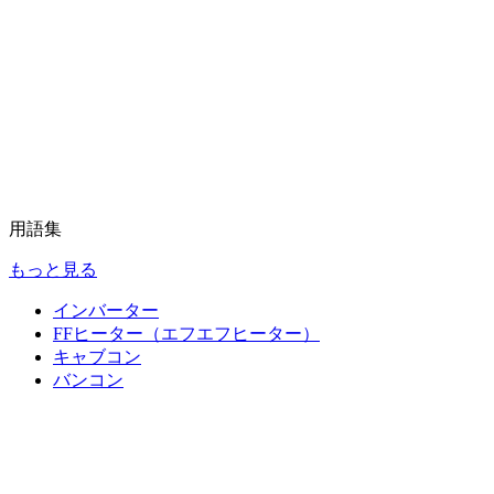
用語集
もっと見る
インバーター
FFヒーター（エフエフヒーター）
キャブコン
バンコン