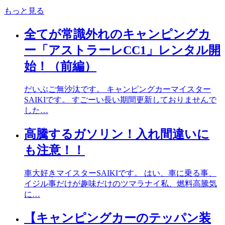
もっと見る
全てが常識外れのキャンピングカ
ー「アストラーレCC1」レンタル開
始！（前編）
だいぶご無沙汰です。 キャンピングカーマイスター
SAIKIです。 すごーい長い期間更新しておりませんで
した…
高騰するガソリン！入れ間違いに
も注意！！
車大好きマイスターSAIKIです。 はい、車に乗る事、
イジル事だけが趣味だけのツマラナイ私、燃料高騰気
に…
【キャンピングカーのテッパン装