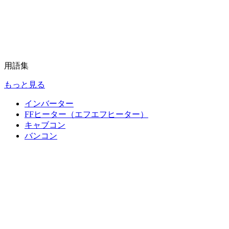
用語集
もっと見る
インバーター
FFヒーター（エフエフヒーター）
キャブコン
バンコン