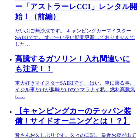
ー「アストラーレCC1」レンタル開
始！（前編）
だいぶご無沙汰です。 キャンピングカーマイスター
SAIKIです。 すごーい長い期間更新しておりませんで
した…
高騰するガソリン！入れ間違いに
も注意！！
車大好きマイスターSAIKIです。 はい、車に乗る事、
イジル事だけが趣味だけのツマラナイ私、燃料高騰気
に…
【キャンピングカーのテッパン装
備！サイドオーニングとは！？】
皆さんお久しぶりです。久々の日記。 最近お腹が出て