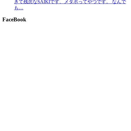
きて残念なSAIKIです、メタボってやつです。 なんで
も…
FaceBook