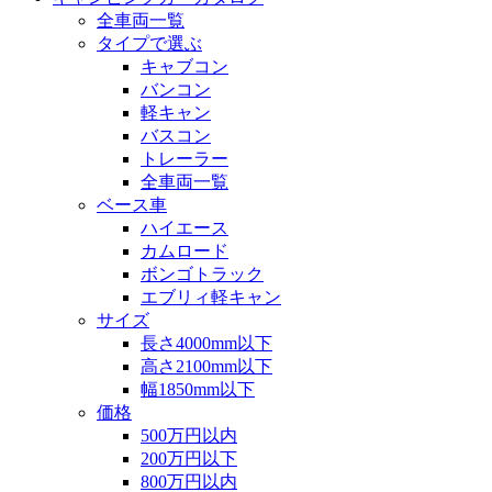
全車両一覧
タイプで選ぶ
キャブコン
バンコン
軽キャン
バスコン
トレーラー
全車両一覧
ベース車
ハイエース
カムロード
ボンゴトラック
エブリィ軽キャン
サイズ
長さ4000mm以下
高さ2100mm以下
幅1850mm以下
価格
500万円以内
200万円以下
800万円以内