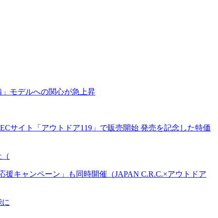
備」モデルへの関心が急上昇
Cサイト「アウトドア119」で販売開始 発売を記念した特価
社（
ンペーン」も同時開催（JAPAN C.R.C.×アウトドア
能に