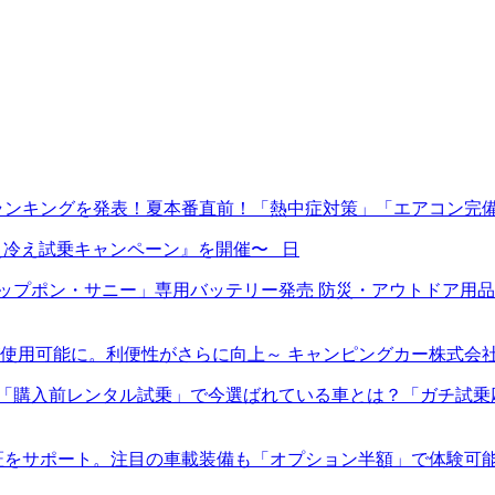
ランキングを発表！夏本番直前！「熱中症対策」「エアコン完
ン冷え冷え試乗キャンペーン』を開催〜 日
プポン・サニー」専用バッテリー発売 防災・アウトドア用品E
使用可能に。利便性がさらに向上～ キャンピングカー株式会
入前レンタル試乗」で今選ばれている車とは？「ガチ試乗応援キャ
証をサポート。注目の車載装備も「オプション半額」で体験可