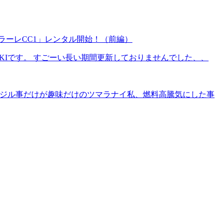
ラーレCC1」レンタル開始！（前編）
IKIです。 すごーい長い期間更新しておりませんでした、、
、イジル事だけが趣味だけのツマラナイ私、燃料高騰気にした事