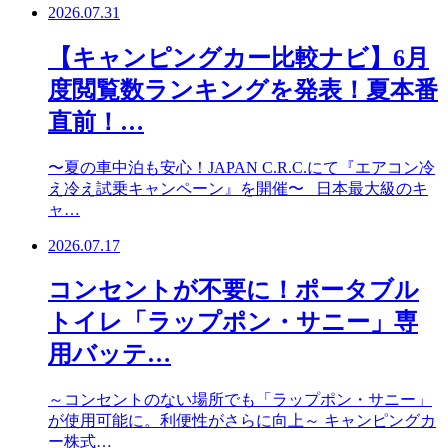
2026.07.31
【キャンピングカー比較ナビ】6月
度閲覧数ランキングを発表！夏本番
直前！…
〜夏の車中泊も安心！JAPAN C.R.C.にて『エアコン冷
え冷え試乗キャンペーン』を開催〜 日本最大級のキ
ャ…
2026.07.17
コンセントが不要に！ポータブル
トイレ「ラップポン・サニー」専
用バッテ…
～コンセントのない場所でも「ラップポン・サニー」
が使用可能に。利便性がさらに向上～ キャンピングカ
ー株式…