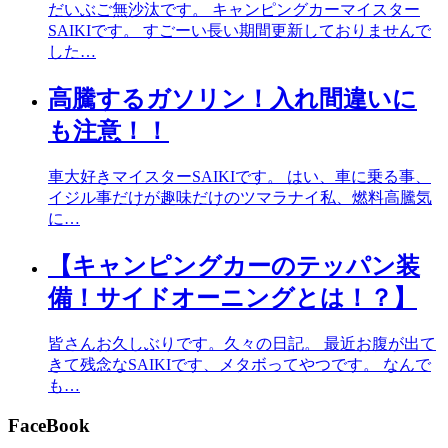
だいぶご無沙汰です。 キャンピングカーマイスター
SAIKIです。 すごーい長い期間更新しておりませんで
した…
高騰するガソリン！入れ間違いに
も注意！！
車大好きマイスターSAIKIです。 はい、車に乗る事、
イジル事だけが趣味だけのツマラナイ私、燃料高騰気
に…
【キャンピングカーのテッパン装
備！サイドオーニングとは！？】
皆さんお久しぶりです。久々の日記。 最近お腹が出て
きて残念なSAIKIです、メタボってやつです。 なんで
も…
FaceBook