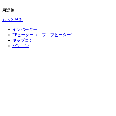
用語集
もっと見る
インバーター
FFヒーター（エフエフヒーター）
キャブコン
バンコン