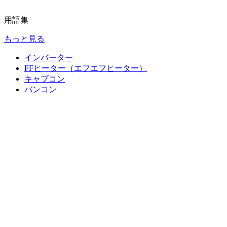
用語集
もっと見る
インバーター
FFヒーター（エフエフヒーター）
キャブコン
バンコン