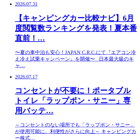
2026.07.31
【キャンピングカー比較ナビ】6月
度閲覧数ランキングを発表！夏本番
直前！…
〜夏の車中泊も安心！JAPAN C.R.C.にて『エアコン冷
え冷え試乗キャンペーン』を開催〜 日本最大級のキ
ャ…
2026.07.17
コンセントが不要に！ポータブル
トイレ「ラップポン・サニー」専
用バッテ…
～コンセントのない場所でも「ラップポン・サニー」
が使用可能に。利便性がさらに向上～ キャンピングカ
ー株式…