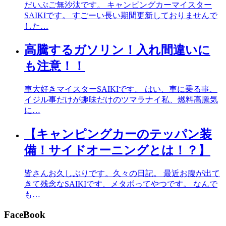
だいぶご無沙汰です。 キャンピングカーマイスター
SAIKIです。 すごーい長い期間更新しておりませんで
した…
高騰するガソリン！入れ間違いに
も注意！！
車大好きマイスターSAIKIです。 はい、車に乗る事、
イジル事だけが趣味だけのツマラナイ私、燃料高騰気
に…
【キャンピングカーのテッパン装
備！サイドオーニングとは！？】
皆さんお久しぶりです。久々の日記。 最近お腹が出て
きて残念なSAIKIです、メタボってやつです。 なんで
も…
FaceBook