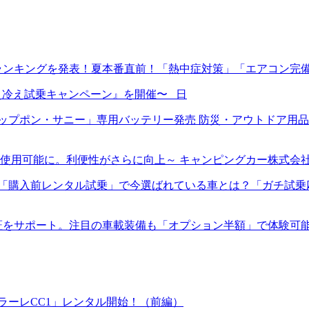
ランキングを発表！夏本番直前！「熱中症対策」「エアコン完
ン冷え冷え試乗キャンペーン』を開催〜 日
プポン・サニー」専用バッテリー発売 防災・アウトドア用品E
使用可能に。利便性がさらに向上～ キャンピングカー株式会
入前レンタル試乗」で今選ばれている車とは？「ガチ試乗応援キャ
証をサポート。注目の車載装備も「オプション半額」で体験可
ラーレCC1」レンタル開始！（前編）