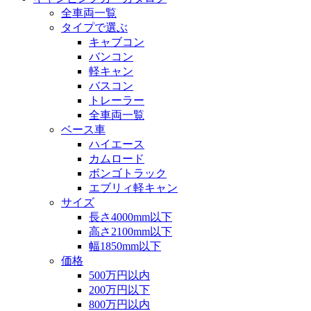
全車両一覧
タイプで選ぶ
キャブコン
バンコン
軽キャン
バスコン
トレーラー
全車両一覧
ベース車
ハイエース
カムロード
ボンゴトラック
エブリィ軽キャン
サイズ
長さ4000mm以下
高さ2100mm以下
幅1850mm以下
価格
500万円以内
200万円以下
800万円以内