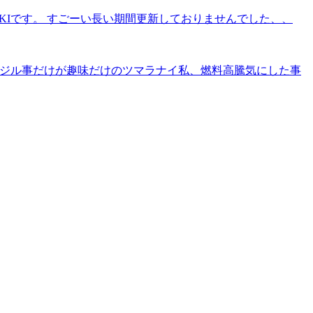
IKIです。 すごーい長い期間更新しておりませんでした、、
、イジル事だけが趣味だけのツマラナイ私、燃料高騰気にした事