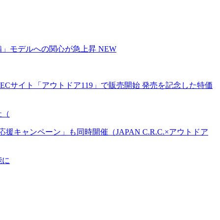
備」モデルへの関心が急上昇
NEW
Cサイト「アウトドア119」で販売開始 発売を記念した特価
社（
ンペーン」も同時開催（JAPAN C.R.C.×アウトドア
能に