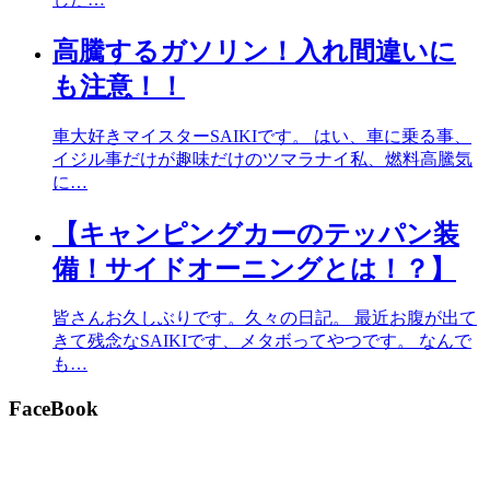
高騰するガソリン！入れ間違いに
も注意！！
車大好きマイスターSAIKIです。 はい、車に乗る事、
イジル事だけが趣味だけのツマラナイ私、燃料高騰気
に…
【キャンピングカーのテッパン装
備！サイドオーニングとは！？】
皆さんお久しぶりです。久々の日記。 最近お腹が出て
きて残念なSAIKIです、メタボってやつです。 なんで
も…
FaceBook