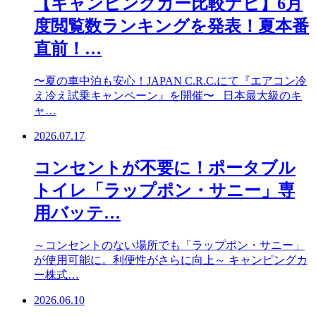
【キャンピングカー比較ナビ】6月
度閲覧数ランキングを発表！夏本番
直前！…
〜夏の車中泊も安心！JAPAN C.R.C.にて『エアコン冷
え冷え試乗キャンペーン』を開催〜 日本最大級のキ
ャ…
2026.07.17
コンセントが不要に！ポータブル
トイレ「ラップポン・サニー」専
用バッテ…
～コンセントのない場所でも「ラップポン・サニー」
が使用可能に。利便性がさらに向上～ キャンピングカ
ー株式…
2026.06.10