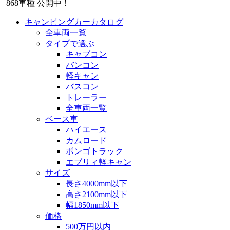
868
車種 公開中！
キャンピングカーカタログ
全車両一覧
タイプで選ぶ
キャブコン
バンコン
軽キャン
バスコン
トレーラー
全車両一覧
ベース車
ハイエース
カムロード
ボンゴトラック
エブリィ軽キャン
サイズ
長さ4000mm以下
高さ2100mm以下
幅1850mm以下
価格
500万円以内