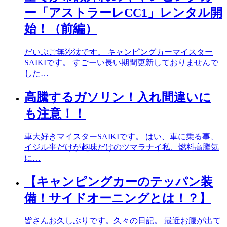
ー「アストラーレCC1」レンタル開
始！（前編）
だいぶご無沙汰です。 キャンピングカーマイスター
SAIKIです。 すごーい長い期間更新しておりませんで
した…
高騰するガソリン！入れ間違いに
も注意！！
車大好きマイスターSAIKIです。 はい、車に乗る事、
イジル事だけが趣味だけのツマラナイ私、燃料高騰気
に…
【キャンピングカーのテッパン装
備！サイドオーニングとは！？】
皆さんお久しぶりです。久々の日記。 最近お腹が出て