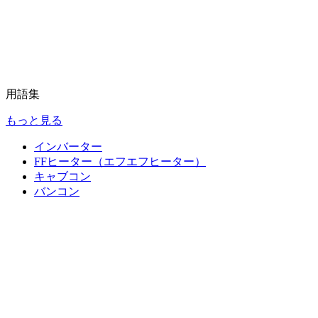
用語集
もっと見る
インバーター
FFヒーター（エフエフヒーター）
キャブコン
バンコン