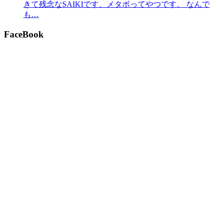
きて残念なSAIKIです、メタボってやつです。 なんで
も…
FaceBook