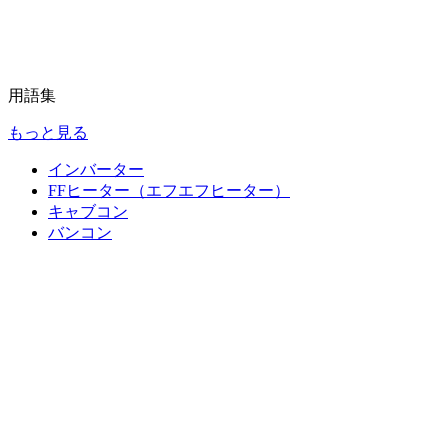
用語集
もっと見る
インバーター
FFヒーター（エフエフヒーター）
キャブコン
バンコン