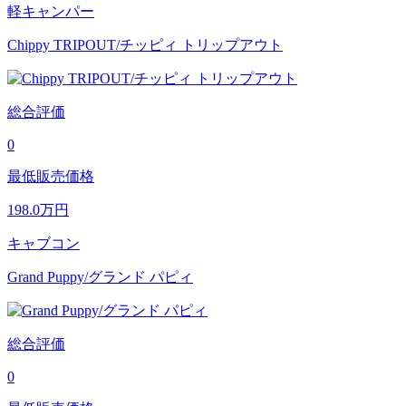
軽キャンパー
Chippy TRIPOUT/チッピィ トリップアウト
総合評価
0
最低販売価格
198.0
万円
キャブコン
Grand Puppy/グランド パピィ
総合評価
0