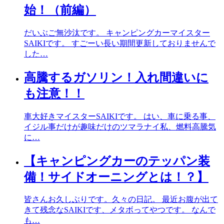
始！（前編）
だいぶご無沙汰です。 キャンピングカーマイスター
SAIKIです。 すごーい長い期間更新しておりませんで
した…
高騰するガソリン！入れ間違いに
も注意！！
車大好きマイスターSAIKIです。 はい、車に乗る事、
イジル事だけが趣味だけのツマラナイ私、燃料高騰気
に…
【キャンピングカーのテッパン装
備！サイドオーニングとは！？】
皆さんお久しぶりです。久々の日記。 最近お腹が出て
きて残念なSAIKIです、メタボってやつです。 なんで
も…