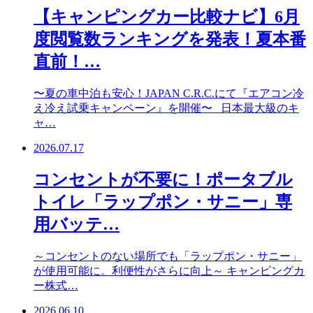
【キャンピングカー比較ナビ】6月
度閲覧数ランキングを発表！夏本番
直前！…
〜夏の車中泊も安心！JAPAN C.R.C.にて『エアコン冷
え冷え試乗キャンペーン』を開催〜 日本最大級のキ
ャ…
2026.07.17
コンセントが不要に！ポータブル
トイレ「ラップポン・サニー」専
用バッテ…
～コンセントのない場所でも「ラップポン・サニー」
が使用可能に。利便性がさらに向上～ キャンピングカ
ー株式…
2026.06.10