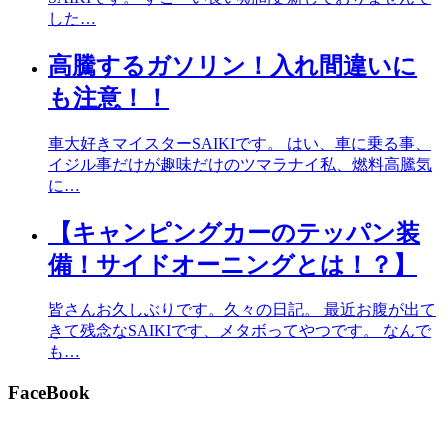
した…
高騰するガソリン！入れ間違いに
も注意！！
車大好きマイスターSAIKIです。 はい、車に乗る事、
イジル事だけが趣味だけのツマラナイ私、燃料高騰気
に…
【キャンピングカーのテッパン装
備！サイドオーニングとは！？】
皆さんお久しぶりです。久々の日記。 最近お腹が出て
きて残念なSAIKIです、メタボってやつです。 なんで
も…
FaceBook