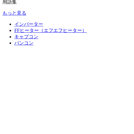
用語集
もっと見る
インバーター
FFヒーター（エフエフヒーター）
キャブコン
バンコン