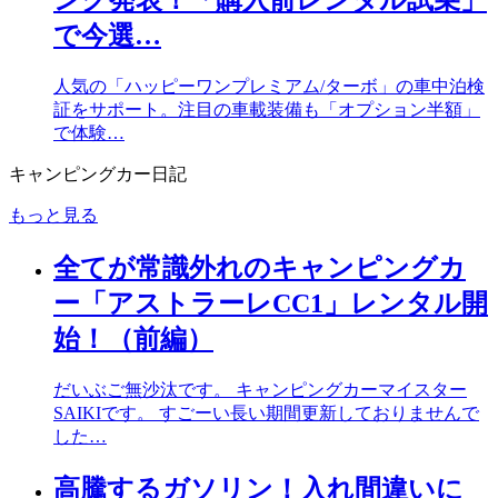
ング発表！「購入前レンタル試乗」
で今選…
人気の「ハッピーワンプレミアム/ターボ」の車中泊検
証をサポート。注目の車載装備も「オプション半額」
で体験…
キャンピングカー日記
もっと見る
全てが常識外れのキャンピングカ
ー「アストラーレCC1」レンタル開
始！（前編）
だいぶご無沙汰です。 キャンピングカーマイスター
SAIKIです。 すごーい長い期間更新しておりませんで
した…
高騰するガソリン！入れ間違いに