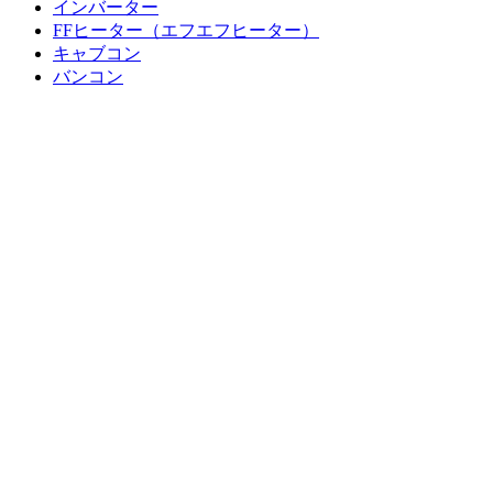
インバーター
FFヒーター（エフエフヒーター）
キャブコン
バンコン