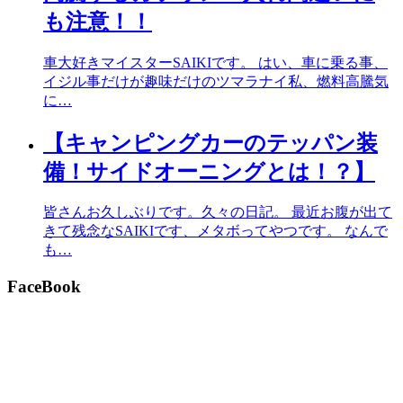
も注意！！
車大好きマイスターSAIKIです。 はい、車に乗る事、
イジル事だけが趣味だけのツマラナイ私、燃料高騰気
に…
【キャンピングカーのテッパン装
備！サイドオーニングとは！？】
皆さんお久しぶりです。久々の日記。 最近お腹が出て
きて残念なSAIKIです、メタボってやつです。 なんで
も…
FaceBook