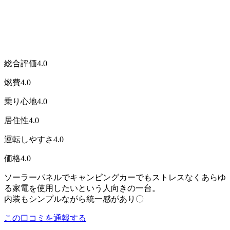
総合評価
4.0
燃費
4.0
乗り心地
4.0
居住性
4.0
運転しやすさ
4.0
価格
4.0
ソーラーパネルでキャンピングカーでもストレスなくあらゆ
る家電を使用したいという人向きの一台。
内装もシンプルながら統一感があり〇
この口コミを通報する